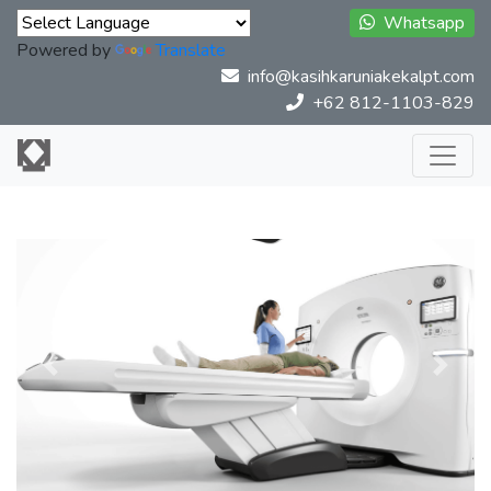
Whatsapp
Powered by
Translate
info@kasihkaruniakekalpt.com
+62 812-1103-829
Previous
Next