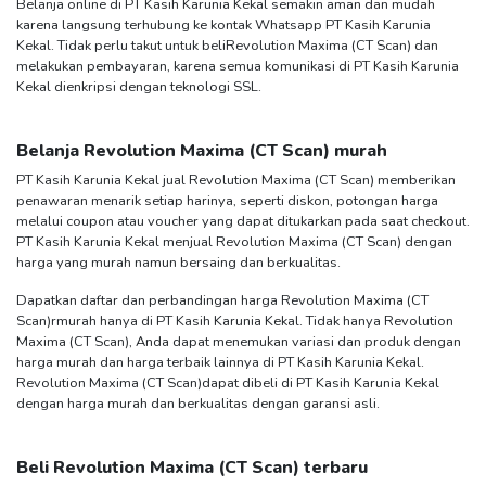
Belanja online di PT Kasih Karunia Kekal semakin aman dan mudah
karena langsung terhubung ke kontak Whatsapp PT Kasih Karunia
Kekal. Tidak perlu takut untuk beli
Revolution Maxima (CT Scan)
dan
melakukan pembayaran, karena semua komunikasi di PT Kasih Karunia
Kekal dienkripsi dengan teknologi SSL.
Belanja
Revolution Maxima (CT Scan)
murah
PT Kasih Karunia Kekal jual
Revolution Maxima (CT Scan)
memberikan
penawaran menarik setiap harinya, seperti diskon, potongan harga
melalui coupon atau voucher yang dapat ditukarkan pada saat checkout.
PT Kasih Karunia Kekal menjual
Revolution Maxima (CT Scan)
dengan
harga yang murah namun bersaing dan berkualitas.
Dapatkan daftar dan perbandingan harga
Revolution Maxima (CT
Scan)
rmurah hanya di PT Kasih Karunia Kekal. Tidak hanya
Revolution
Maxima (CT Scan)
, Anda dapat menemukan variasi dan produk dengan
harga murah dan harga terbaik lainnya di PT Kasih Karunia Kekal.
Revolution Maxima (CT Scan)
dapat dibeli di PT Kasih Karunia Kekal
dengan harga murah dan berkualitas dengan garansi asli.
Beli
Revolution Maxima (CT Scan)
terbaru