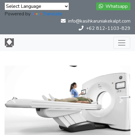
Whatsapp
Powered by
Translate
info@kasihkaruniakekalpt.com
+62 812-1103-829
Previous
Next