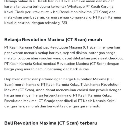
Belanja online di PT Kasih Karunia Kekal semakin aman dan mudah
karena langsung terhubung ke kontak Whatsapp PT Kasih Karunia
Kekal. Tidak perlu takut untuk beli
Revolution Maxima (CT Scan)
dan
melakukan pembayaran, karena semua komunikasi di PT Kasih Karunia
Kekal dienkripsi dengan teknologi SSL.
Belanja
Revolution Maxima (CT Scan)
murah
PT Kasih Karunia Kekal jual
Revolution Maxima (CT Scan)
memberikan
penawaran menarik setiap harinya, seperti diskon, potongan harga
melalui coupon atau voucher yang dapat ditukarkan pada saat checkout.
PT Kasih Karunia Kekal menjual
Revolution Maxima (CT Scan)
dengan
harga yang murah namun bersaing dan berkualitas.
Dapatkan daftar dan perbandingan harga
Revolution Maxima (CT
Scan)
rmurah hanya di PT Kasih Karunia Kekal. Tidak hanya
Revolution
Maxima (CT Scan)
, Anda dapat menemukan variasi dan produk dengan
harga murah dan harga terbaik lainnya di PT Kasih Karunia Kekal.
Revolution Maxima (CT Scan)
dapat dibeli di PT Kasih Karunia Kekal
dengan harga murah dan berkualitas dengan garansi asli.
Beli
Revolution Maxima (CT Scan)
terbaru